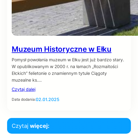
Muzeum Historyczne w Ełku
Pomysł powołania muzeum w Ełku jest już bardzo stary.
W opublikowanym w 2000 r. na łamach „Rozmaitości
Ełckich” felietonie o znamiennym tytule Ciągoty
muzealne ks.…
Czytaj dalej
02.01.2025
Data dodania:
Czytaj
więcej: