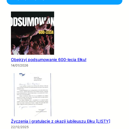
Obejrzyj podsumowanie 600-lecia Ełku!
14/01/2026
Życzenia i gratulacje z okazji jubileuszu Ełku [LISTY]
22/12/2025