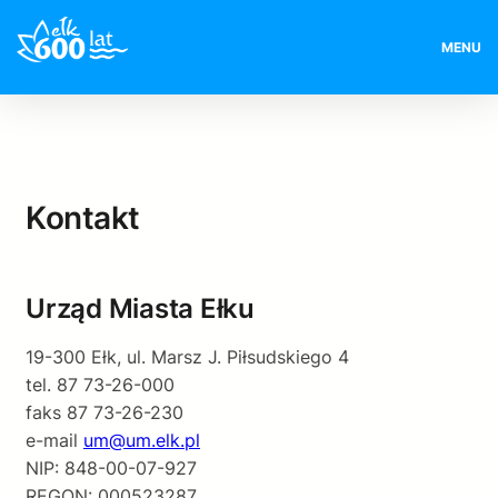
Przejdź
do
MENU
treści
Kontakt
Urząd Miasta Ełku
19-300 Ełk, ul. Marsz J. Piłsudskiego 4
tel. 87 73-26-000
faks 87 73-26-230
e-mail
um@um.elk.pl
NIP: 848-00-07-927
REGON: 000523287