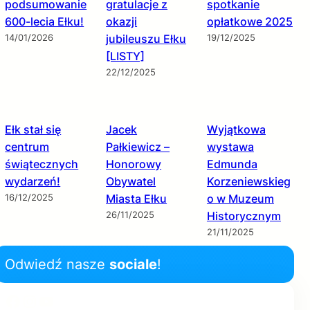
podsumowanie
gratulacje z
spotkanie
600-lecia Ełku!
okazji
opłatkowe 2025
14/01/2026
jubileuszu Ełku
19/12/2025
[LISTY]
22/12/2025
Ełk stał się
Jacek
Wyjątkowa
centrum
Pałkiewicz –
wystawa
świątecznych
Honorowy
Edmunda
wydarzeń!
Obywatel
Korzeniewskieg
16/12/2025
Miasta Ełku
o w Muzeum
26/11/2025
Historycznym
21/11/2025
Odwiedź nasze
sociale
!
Facebook
Instagram
YouTube