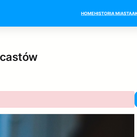
HOME
HISTORIA MIASTA
A
dcastów