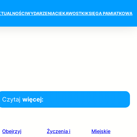
KTUALNOŚCI
WYDARZENIA
CIEKAWOSTKI
KSIĘGA PAMIĄTKOWA
Czytaj
więcej:
Obejrzyj
Życzenia i
Miejskie