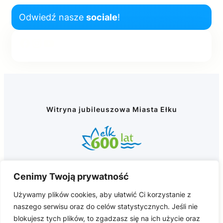
Odwiedź nasze
sociale
!
Facebook
Instagram
YouTube
Witryna jubileuszowa Miasta Ełku
Cenimy Twoją prywatność
NAWIGACJA
POMOC
Używamy plików cookies, aby ułatwić Ci korzystanie z
naszego serwisu oraz do celów statystycznych. Jeśli nie
Historia Miasta Ełku
Deklaracja dostępności
blokujesz tych plików, to zgadzasz się na ich użycie oraz