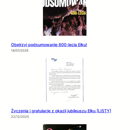
Obejrzyj podsumowanie 600-lecia Ełku!
14/01/2026
Życzenia i gratulacje z okazji jubileuszu Ełku [LISTY]
22/12/2025